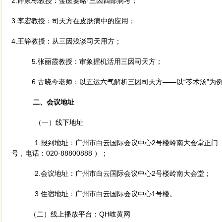
2.许家栋
教授：金匮要略
·三因四部病考；
3.李宏教授：司天方在皮肤病中的应用；
4.王静教授：从三因浅谈司天用方；
5.张丽霞教授：审象握机活用三因司天方；
6.古晓今老师：
以五运六气解析三因司天方
——以“苓术汤”为
二、会议地址
（一）线下地址
1.报到地址：广州市白云国际会议中心2号楼岭南大会堂正门（广
号，电话：020-88800888 ）；
2.会议地址：广州市白云国际会议中心2号楼岭南大会堂；
3.住宿地址：广州市白云国际会议中心1号楼。
（二）线上播放平台：
QH岐黄网