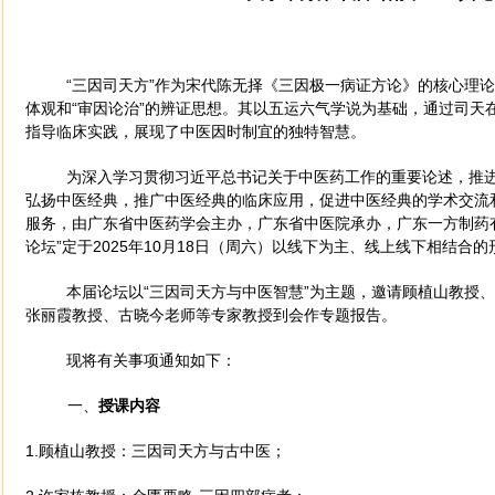
“三因司天方”作为宋代陈无择《三因极一病证方论》的核心理论
体观和“审因论治”的辨证思想。其以五运六气学说为基础，通过司天
指导临床实践，展现了中医因时制宜的独特智慧。
为深入学习贯彻习近平总书记关于中医药工作的重要论述，推
弘扬中医经典，推广中医经典的临床应用，促进中医经典
的学术交流
服务，由广东省中医药学会主办，广东省中医院承办，广东一方制药
论坛
”定于
2025年10月18日（周六）以线下为主、线上线下相结合
本届论坛以
“
三因司天方与中医智慧”为主题，邀请顾植山教授
张丽霞教授、古晓今老师等专家教授到会作专题报告。
现将有关事项通知如下：
一、
授课内容
1.顾植山教授：三因司天方与古中医；