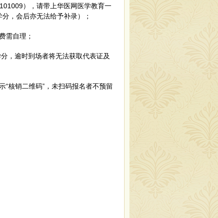
0101009）
，请带上华医网
医学教育一
学分，会后亦无法给予补录）；
费需
自理；
学分，逾时到场者将无法获取代表证及
示“核销二维码”，未扫码报名者不预留