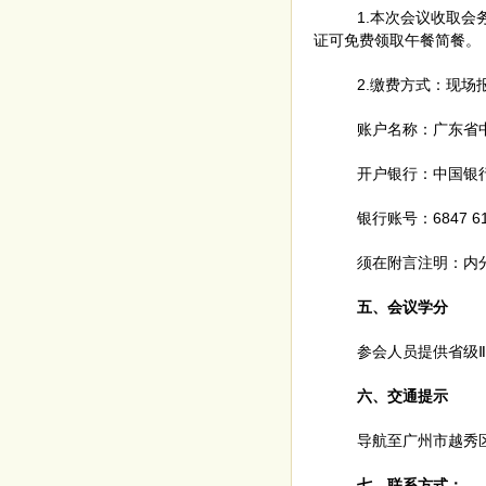
1.本次会议收取会务
证可免费领取午餐简餐。
2.缴费方式：现
账户名称：广东省
开户银行：中国银
银行账号：
6847 6
须在附言注明：内
五、会议学分
参会人员提供
省级
六、交通提示
导航至
广州市越秀
七、联系方式：