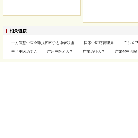
相关链接
一方智慧中医全球抗疫医学志愿者联盟
国家中医药管理局
广东省
中华中医药学会
广州中医药大学
广东药科大学
广东省中医院
联系我们
/
技术支
Copyright 广东省中医药学会 All Rig
网
技