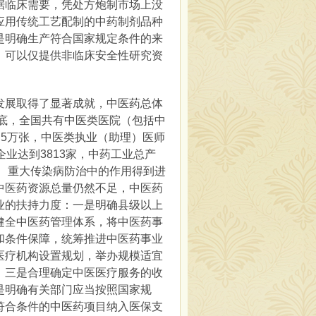
据临床需要，凭处方炮制市场上没
应用传统工艺配制的中药制剂品种
是明确生产符合国家规定条件的来
，可以仅提供非临床安全性研究资
展取得了显著成就，中医药总体
年底，全国共有中医类医院（包括中
.5万张，中医类执业（助理）医师
产企业达到3813家，中药工业总产
症、重大传染病防治中的作用得到进
中医药资源总量仍然不足，中医药
业的扶持力度：一是明确县级以上
健全中医药管理体系，将中医药事
和条件保障，统筹推进中医药事业
医疗机构设置规划，举办规模适宜
。三是合理确定中医医疗服务的收
是明确有关部门应当按照国家规
符合条件的中医药项目纳入医保支