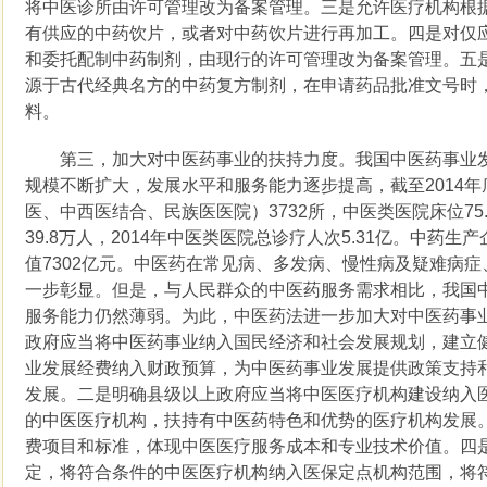
将中医诊所由许可管理改为备案管理。三是允许医疗机构根
有供应的中药饮片，或者对中药饮片进行再加工。四是对仅
和委托配制中药制剂，由现行的许可管理改为备案管理。五
源于古代经典名方的中药复方制剂，在申请药品批准文号时
料。
第三，加大对中医药事业的扶持力度。我国中医药事业发
规模不断扩大，发展水平和服务能力逐步提高，截至2014
医、中西医结合、民族医医院）3732所，中医类医院床位75
39.8万人，2014年中医类医院总诊疗人次5.31亿。中药生
值7302亿元。中医药在常见病、多发病、慢性病及疑难病
一步彰显。但是，与人民群众的中医药服务需求相比，我国
服务能力仍然薄弱。为此，中医药法进一步加大对中医药事
政府应当将中医药事业纳入国民经济和社会发展规划，建立
业发展经费纳入财政预算，为中医药事业发展提供政策支持
发展。二是明确县级以上政府应当将中医医疗机构建设纳入
的中医医疗机构，扶持有中医药特色和优势的医疗机构发展
费项目和标准，体现中医医疗服务成本和专业技术价值。四
定，将符合条件的中医医疗机构纳入医保定点机构范围，将